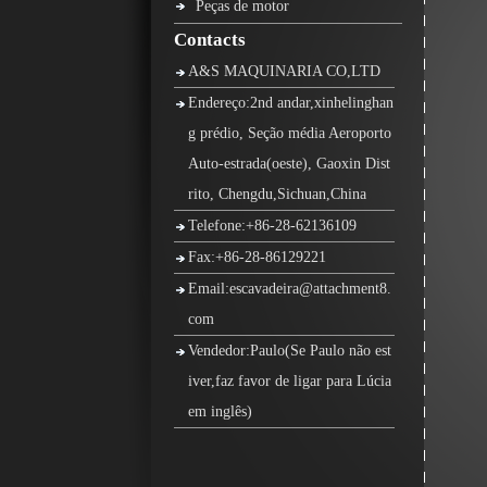
Peças de motor
Contacts
A&S MAQUINARIA CO,LTD
Endereço:2nd andar,xinhelinghan
g prédio, Seção média Aeroporto
Auto-estrada(oeste), Gaoxin Dist
rito, Chengdu,Sichuan,China
Telefone:+86-28-62136109
Fax:+86-28-86129221
Email:escavadeira@attachment8.
com
Vendedor:Paulo(Se Paulo não est
iver,faz favor de ligar para Lúcia
em inglês)