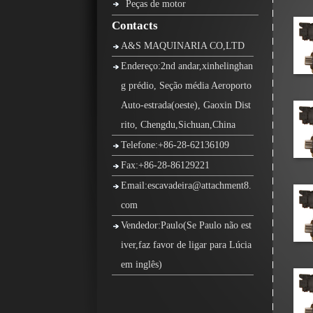
Peças de motor
Contacts
A&S MAQUINARIA CO,LTD
Endereço:2nd andar,xinhelinghan
g prédio, Seção média Aeroporto
Auto-estrada(oeste), Gaoxin Dist
rito, Chengdu,Sichuan,China
Telefone:+86-28-62136109
Fax:+86-28-86129221
Email:escavadeira@attachment8.
com
Vendedor:Paulo(Se Paulo não est
iver,faz favor de ligar para Lúcia
em inglês)