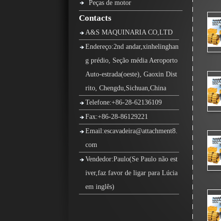
Peças de motor
Contacts
A&S MAQUINARIA CO,LTD
Endereço:2nd andar,xinhelinghan
g prédio, Seção média Aeroporto
Auto-estrada(oeste), Gaoxin Dist
rito, Chengdu,Sichuan,China
Telefone:+86-28-62136109
Fax:+86-28-86129221
Email:escavadeira@attachment8.
com
Vendedor:Paulo(Se Paulo não est
iver,faz favor de ligar para Lúcia
em inglês)