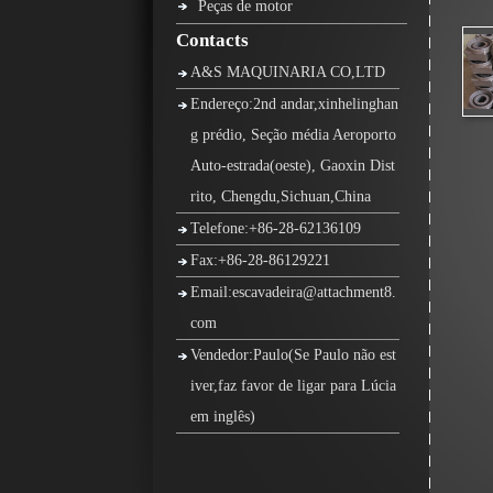
Peças de motor
Contacts
A&S MAQUINARIA CO,LTD
Endereço:2nd andar,xinhelinghan
g prédio, Seção média Aeroporto
Auto-estrada(oeste), Gaoxin Dist
rito, Chengdu,Sichuan,China
Telefone:+86-28-62136109
Fax:+86-28-86129221
Email:escavadeira@attachment8.
com
Vendedor:Paulo(Se Paulo não est
iver,faz favor de ligar para Lúcia
em inglês)