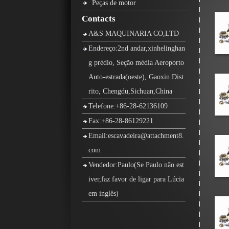
Peças de motor
Contacts
A&S MAQUINARIA CO,LTD
Endereço:2nd andar,xinhelinghan
g prédio, Seção média Aeroporto
Auto-estrada(oeste), Gaoxin Dist
rito, Chengdu,Sichuan,China
Telefone:+86-28-62136109
Fax:+86-28-86129221
Email:escavadeira@attachment8.
com
Vendedor:Paulo(Se Paulo não est
iver,faz favor de ligar para Lúcia
em inglês)