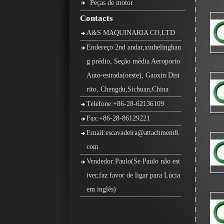
Peças de motor
Contacts
A&S MAQUINARIA CO,LTD
Endereço:2nd andar,xinhelinghan
g prédio, Seção média Aeroporto
Auto-estrada(oeste), Gaoxin Dist
rito, Chengdu,Sichuan,China
Telefone:+86-28-62136109
Fax:+86-28-86129221
Email:escavadeira@attachment8.
com
Vendedor:Paulo(Se Paulo não est
iver,faz favor de ligar para Lúcia
em inglês)