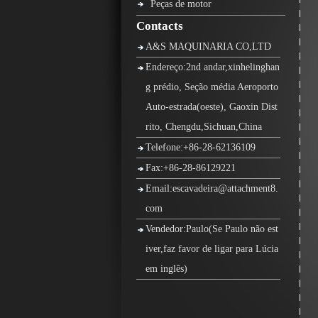
Peças de motor
Contacts
A&S MAQUINARIA CO,LTD
Endereço:2nd andar,xinhelinghan
g prédio, Seção média Aeroporto
Auto-estrada(oeste), Gaoxin Dist
rito, Chengdu,Sichuan,China
Telefone:+86-28-62136109
Fax:+86-28-86129221
Email:escavadeira@attachment8.
com
Vendedor:Paulo(Se Paulo não est
iver,faz favor de ligar para Lúcia
em inglês)