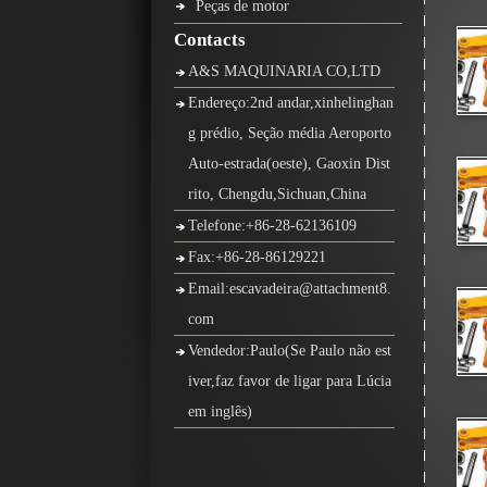
Peças de motor
Contacts
A&S MAQUINARIA CO,LTD
Endereço:2nd andar,xinhelinghan
g prédio, Seção média Aeroporto
Auto-estrada(oeste), Gaoxin Dist
rito, Chengdu,Sichuan,China
Telefone:+86-28-62136109
Fax:+86-28-86129221
Email:escavadeira@attachment8.
com
Vendedor:Paulo(Se Paulo não est
iver,faz favor de ligar para Lúcia
em inglês)